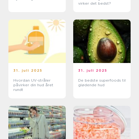
virker det bedst?
31. juli 2025
31. juli 2025
Hvordan UV-stråler
De bedste superfoods til
påvirker din hud året
glødende hud
rundt