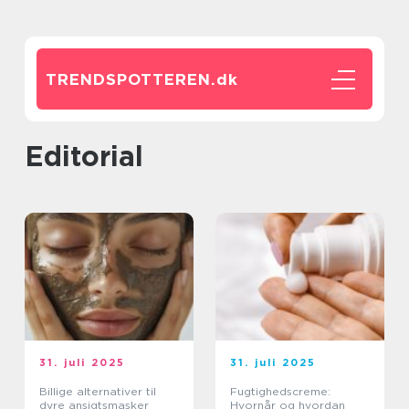
TRENDSPOTTEREN.
dk
editorial
31. juli 2025
31. juli 2025
Billige alternativer til
Fugtighedscreme:
dyre ansigtsmasker
Hvornår og hvordan