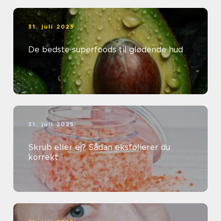
31. juli 2025
De bedste superfoods til glødende hud
31. juli 2025
Skrub eller ej? Sådan eksfolierer du
korrekt