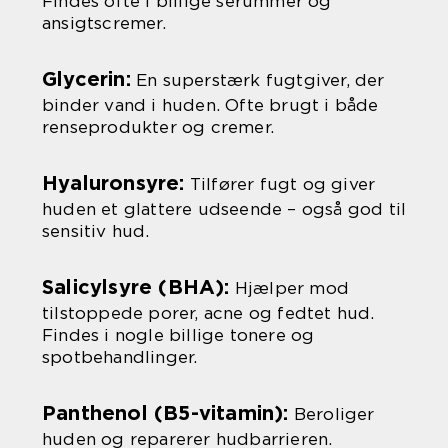
Findes ofte i billige serummer og
ansigtscremer.
Glycerin:
En superstærk fugtgiver, der
binder vand i huden. Ofte brugt i både
renseprodukter og cremer.
Hyaluronsyre:
Tilfører fugt og giver
huden et glattere udseende – også god til
sensitiv hud.
Salicylsyre (BHA):
Hjælper mod
tilstoppede porer, acne og fedtet hud.
Findes i nogle billige tonere og
spotbehandlinger.
Panthenol (B5-vitamin):
Beroliger
huden og reparerer hudbarrieren.