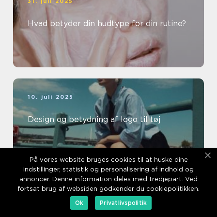
31. juli 2025
Hvad betyder din hudtype for din rutine?
10. juli 2025
Design og betydning af logo til tøj
På vores website bruges cookies til at huske dine
indstillinger, statistik og personalisering af indhold og
annoncer. Denne information deles med tredjepart. Ved
fortsat brug af websiden godkender du cookiepolitikken.
18. marts 2025
Ok
Privatlivspolitik
Lindberg Briller: Dansk design og kvalitet