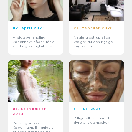
02. april 2026
23. februar 2026
Ansigtsbehandling
Negle glostrup sådan
københavn sådan får du
vælger du den rigtige
sund og velfugtet hud
negleklinik
01. september
31. juli 2025
2025
Billige alternativer til
dyre ansigtsmasker
Piercing smykker
København: En guide til
at finde det perfekte