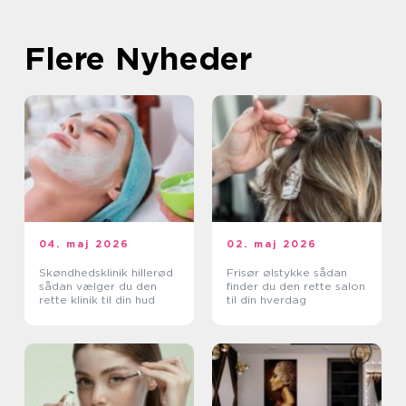
Flere Nyheder
04. maj 2026
02. maj 2026
Skøndhedsklinik hillerød
Frisør ølstykke sådan
sådan vælger du den
finder du den rette salon
rette klinik til din hud
til din hverdag