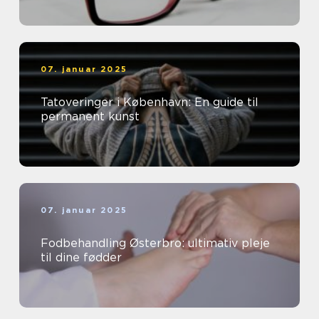
07. januar 2025
Tatoveringer i København: En guide til
permanent kunst
07. januar 2025
Fodbehandling Østerbro: ultimativ pleje
til dine fødder