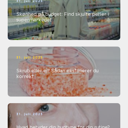
31. juli 2025
Skønhed på budget: Find skjulte perler i
supermarkedet
31. juli 2025
Skrub eller ej? Sådan eksfolierer du
korrekt
31. juli 2025
Hvad betyder din hudtype for din rutine?