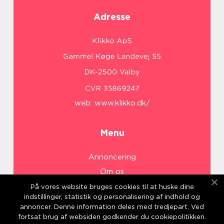
Adresse
web:
www.klikko.dk/
Menu
Annoncering
Om os
Cookies
På vores website bruges cookies til at huske dine
indstillinger, statistik og personalisering af indhold og
Kontakt os
annoncer. Denne information deles med tredjepart. Ved
Sitemap
fortsat brug af websiden godkender du cookiepolitikken.