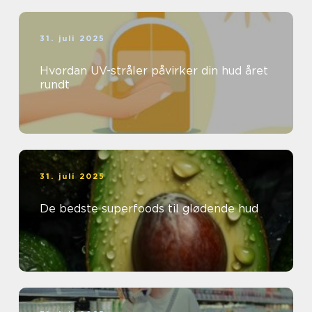
31. juli 2025
Hvordan UV-stråler påvirker din hud året
rundt
31. juli 2025
De bedste superfoods til glødende hud