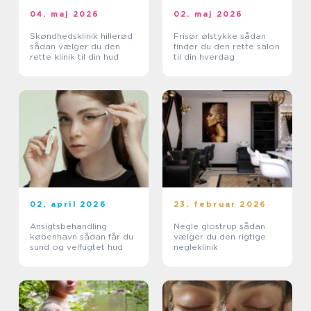
04. maj 2026
02. maj 2026
Skøndhedsklinik hillerød
Frisør ølstykke sådan
sådan vælger du den
finder du den rette salon
rette klinik til din hud
til din hverdag
02. april 2026
23. februar 2026
Ansigtsbehandling
Negle glostrup sådan
københavn sådan får du
vælger du den rigtige
sund og velfugtet hud
negleklinik