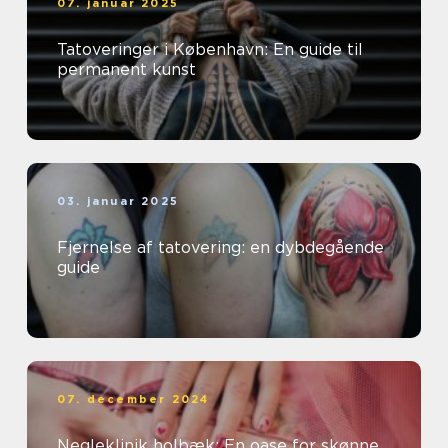
07. januar 2025
Tatoveringer i København: En guide til
permanent kunst
03. januar 2025
Fjernelse af tatovering: en dybdegående
guide
07. december 2024
Negleklinik holbæk: En oase for skønne