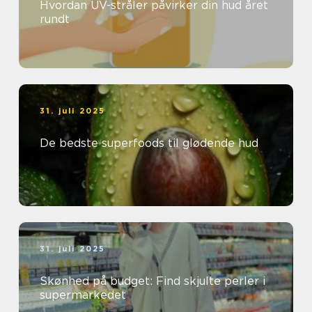
Hvordan UV-stråler påvirker din hud året
rundt
31. juli 2025
De bedste superfoods til glødende hud
31. juli 2025
Skønhed på budget: Find skjulte perler i
supermarkedet