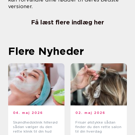
versioner.
Få læst flere indlæg her
Flere Nyheder
04. maj 2026
02. maj 2026
Skøndhedsklinik hillerød
Frisør ølstykke sådan
sådan vælger du den
finder du den rette salon
rette klinik til din hud
til din hverdag