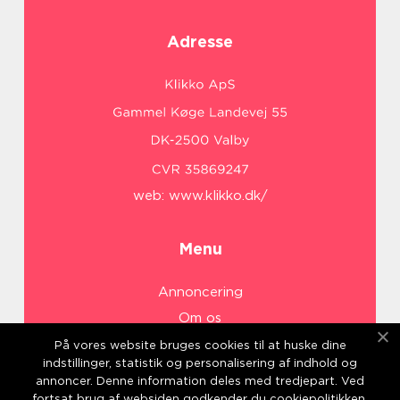
Adresse
web:
www.klikko.dk/
Menu
Annoncering
Om os
Cookies
På vores website bruges cookies til at huske dine
indstillinger, statistik og personalisering af indhold og
Kontakt os
annoncer. Denne information deles med tredjepart. Ved
Sitemap
fortsat brug af websiden godkender du cookiepolitikken.