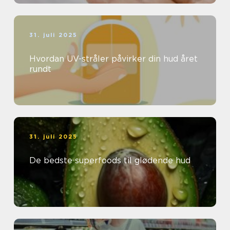
31. juli 2025
Hvordan UV-stråler påvirker din hud året
rundt
31. juli 2025
De bedste superfoods til glødende hud