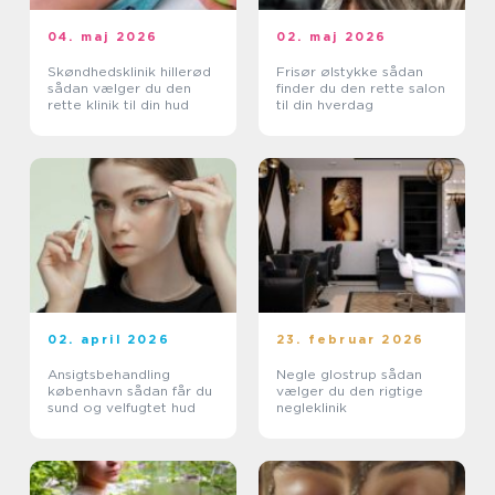
04. maj 2026
02. maj 2026
Skøndhedsklinik hillerød
Frisør ølstykke sådan
sådan vælger du den
finder du den rette salon
rette klinik til din hud
til din hverdag
02. april 2026
23. februar 2026
Ansigtsbehandling
Negle glostrup sådan
københavn sådan får du
vælger du den rigtige
sund og velfugtet hud
negleklinik