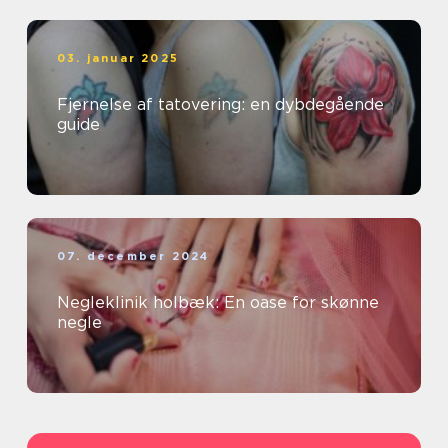
03. januar 2025
Fjernelse af tatovering: en dybdegående
guide
07. december 2024
Negleklinik holbæk: En oase for skønne
negle