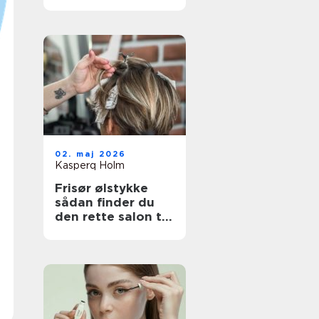
rette klinik til din
hud
02. maj 2026
Kasperq Holm
Frisør ølstykke
sådan finder du
den rette salon til
din hverdag