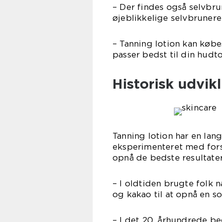
– Der findes også selvbru
øjeblikkelige selvbrunere,
– Tanning lotion kan købes
passer bedst til din hudt
Historisk udvikl
Tanning lotion har en lang
eksperimenteret med fors
opnå de bedste resultater
– I oldtiden brugte folk 
og kakao til at opnå en so
– I det 20. århundrede b