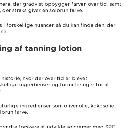
nere, der gradvist opbygger farven over tid, samt
 der straks giver en solbrun farve.
 i forskellige nuancer, så du kan finde den, der
one.
ing af tanning lotion
 historie, hvor der over tid er blevet
kellige ingredienser og formuleringer for at
.
naturlige ingredienser som olivenolie, kokosolie
lbrun farve.
egyndte forskere at udvikle solcremer med SPF