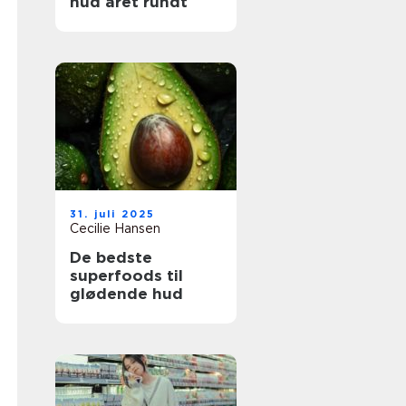
hud året rundt
31. juli 2025
Cecilie Hansen
De bedste
superfoods til
glødende hud