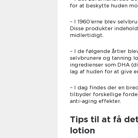
for at beskytte huden mod
– I 1960’erne blev selvbr
Disse produkter indehold
midlertidigt.
– I de følgende årtier ble
selvbrunere og tanning lo
ingredienser som DHA (d
lag af huden for at give e
– I dag findes der en bre
tilbyder forskellige ford
anti-aging effekter.
Tips til at få 
lotion