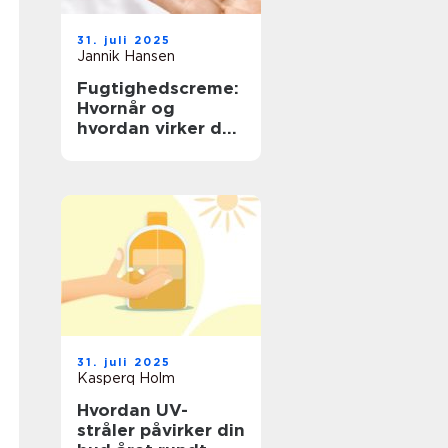
31. juli 2025
Jannik Hansen
Fugtighedscreme:
Hvornår og
hvordan virker det
bedst?
31. juli 2025
Kasperq Holm
Hvordan UV-
stråler påvirker din