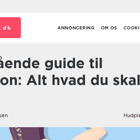
.
dk
ANNONCERING
OM OS
COOKI
ion: Alt hvad du ska
sen
Hudpl