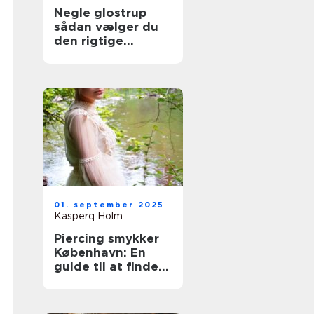
Negle glostrup
sådan vælger du
den rigtige
negleklinik
01. september 2025
Kasperq Holm
Piercing smykker
København: En
guide til at finde
det perfekte
smykke