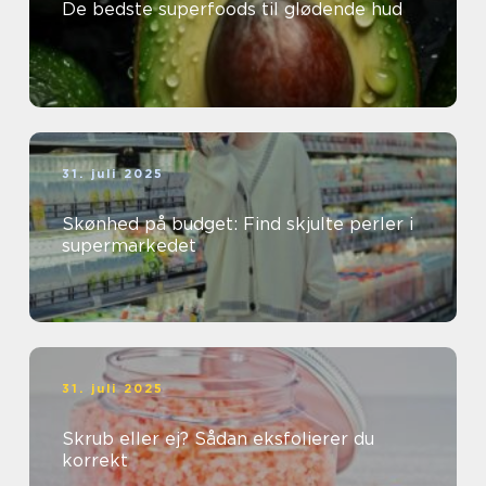
De bedste superfoods til glødende hud
31. juli 2025
Skønhed på budget: Find skjulte perler i
supermarkedet
31. juli 2025
Skrub eller ej? Sådan eksfolierer du
korrekt