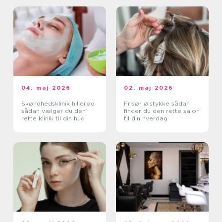
04. maj 2026
02. maj 2026
Skøndhedsklinik hillerød
Frisør ølstykke sådan
sådan vælger du den
finder du den rette salon
rette klinik til din hud
til din hverdag