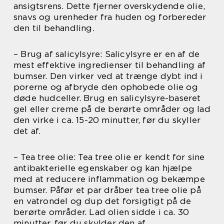
ansigtsrens. Dette fjerner overskydende olie,
snavs og urenheder fra huden og forbereder
den til behandling.
– Brug af salicylsyre: Salicylsyre er en af de
mest effektive ingredienser til behandling af
bumser. Den virker ved at trænge dybt ind i
porerne og afbryde den ophobede olie og
døde hudceller. Brug en salicylsyre-baseret
gel eller creme på de berørte områder og lad
den virke i ca. 15-20 minutter, før du skyller
det af.
– Tea tree olie: Tea tree olie er kendt for sine
antibakterielle egenskaber og kan hjælpe
med at reducere inflammation og bekæmpe
bumser. Påfør et par dråber tea tree olie på
en vatrondel og dup det forsigtigt på de
berørte områder. Lad olien sidde i ca. 30
minutter, før du skylder den af.