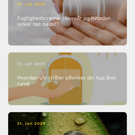
31. juli 2025
Fugtighedscreme: Hvornår og hvordan
virker det bedst?
31. juli 2025
Hvordan UV-stråler påvirker din hud året
rundt
31. juli 2025