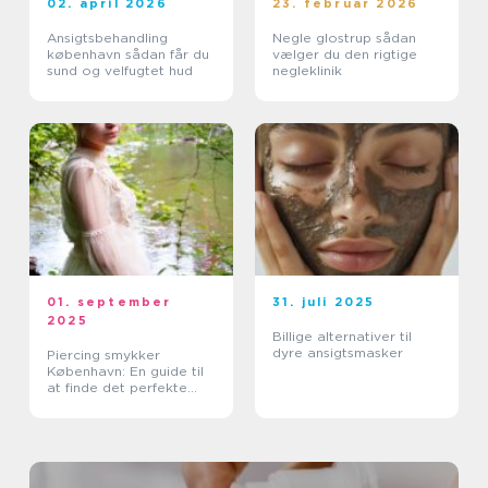
02. april 2026
23. februar 2026
Ansigtsbehandling
Negle glostrup sådan
københavn sådan får du
vælger du den rigtige
sund og velfugtet hud
negleklinik
01. september
31. juli 2025
2025
Billige alternativer til
dyre ansigtsmasker
Piercing smykker
København: En guide til
at finde det perfekte
smykke