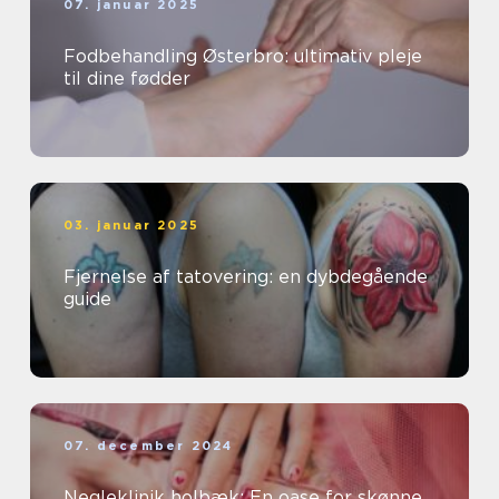
07. januar 2025
Fodbehandling Østerbro: ultimativ pleje
til dine fødder
03. januar 2025
Fjernelse af tatovering: en dybdegående
guide
07. december 2024
Negleklinik holbæk: En oase for skønne