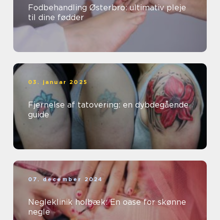
Fodbehandling Østerbro: ultimativ pleje
til dine fødder
03. januar 2025
Fjernelse af tatovering: en dybdegående
guide
07. december 2024
Negleklinik holbæk: En oase for skønne
negle