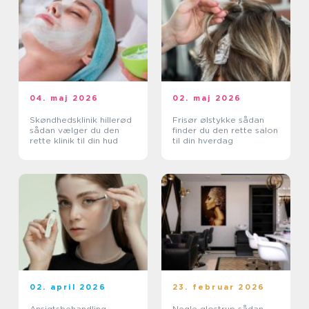
04. maj 2026
02. maj 2026
Skøndhedsklinik hillerød
Frisør ølstykke sådan
sådan vælger du den
finder du den rette salon
rette klinik til din hud
til din hverdag
02. april 2026
23. februar 2026
Ansigtsbehandling
Negle glostrup sådan