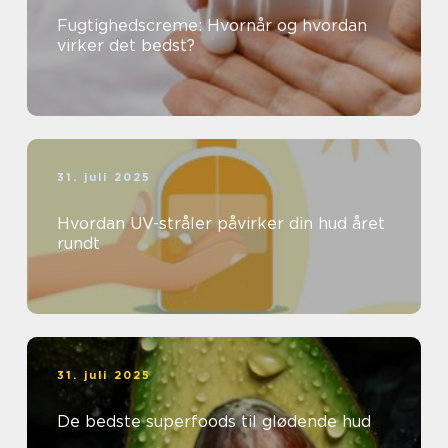
Fugtighedscreme: Hvornår og hvordan
virker det bedst?
31. juli 2025
Hvordan UV-stråler påvirker din hud året
rundt
31. juli 2025
De bedste superfoods til glødende hud