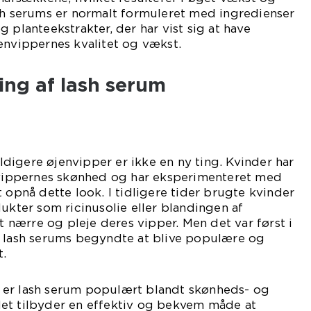
ash serums er normalt formuleret med ingredienser
 planteekstrakter, der har vist sig at have
envippernes kvalitet og vækst.
ling af lash serum
igere øjenvipper er ikke en ny ting. Kvinder har
f vippernes skønhed og har eksperimenteret med
 opnå dette look. I tidligere tider brugte kvinder
dukter som ricinusolie eller blandingen af
at nærre og pleje deres vipper. Men det var først i
t lash serums begyndte at blive populære og
.
 er lash serum populært blandt skønheds- og
et tilbyder en effektiv og bekvem måde at