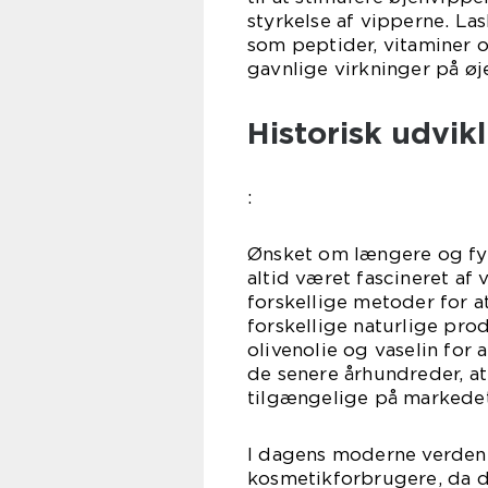
styrkelse af vipperne. L
som peptider, vitaminer og
gavnlige virkninger på øj
Historisk udvik
:
Ønsket om længere og fyld
altid været fascineret a
forskellige metoder for at
forskellige naturlige pro
olivenolie og vaselin for 
de senere århundreder, a
tilgængelige på markedet
I dagens moderne verden
kosmetikforbrugere, da d