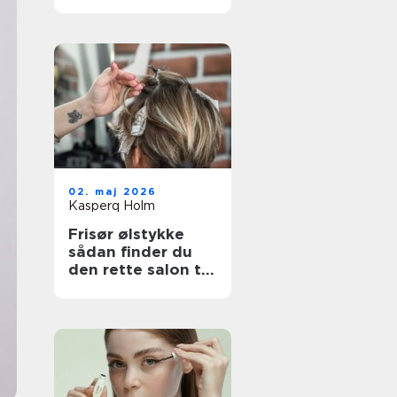
rette klinik til din
hud
02. maj 2026
Kasperq Holm
Frisør ølstykke
sådan finder du
den rette salon til
din hverdag