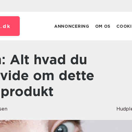
.
dk
ANNONCERING
OM OS
COOKI
 vide om dette
 produkt
sen
Hudpl