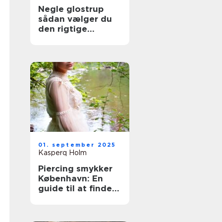
Negle glostrup
sådan vælger du
den rigtige
negleklinik
01. september 2025
Kasperq Holm
Piercing smykker
København: En
guide til at finde
det perfekte
smykke