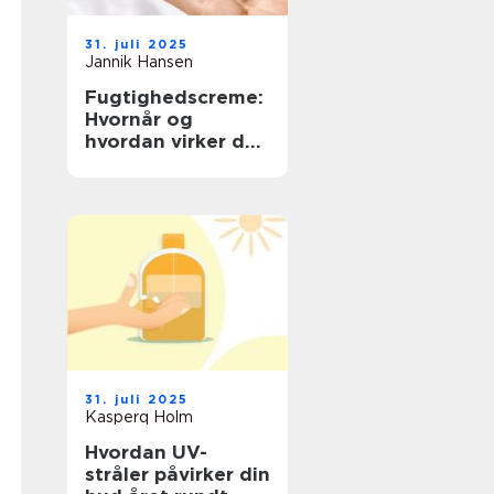
31. juli 2025
Jannik Hansen
Fugtighedscreme:
Hvornår og
hvordan virker det
bedst?
31. juli 2025
Kasperq Holm
Hvordan UV-
stråler påvirker din