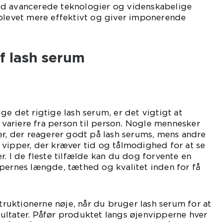
ed avancerede teknologier og videnskabelige
 blevet mere effektivt og giver imponerende
af lash serum
ge det rigtige lash serum, er det vigtigt at
n variere fra person til person. Nogle mennesker
er, der reagerer godt på lash serums, mens andre
vipper, der kræver tid og tålmodighed for at se
r. I de fleste tilfælde kan du dog forvente en
pernes længde, tæthed og kvalitet inden for få
struktionerne nøje, når du bruger lash serum for at
ultater. Påfør produktet langs øjenvipperne hver