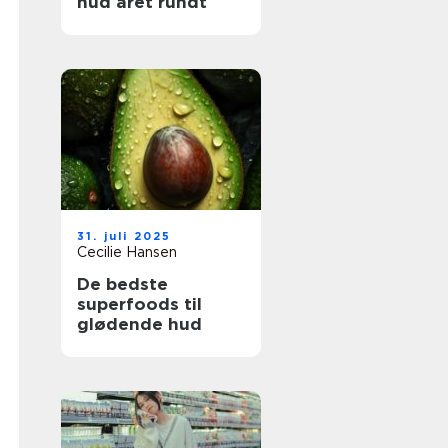
hud året rundt
31. juli 2025
Cecilie Hansen
De bedste
superfoods til
glødende hud