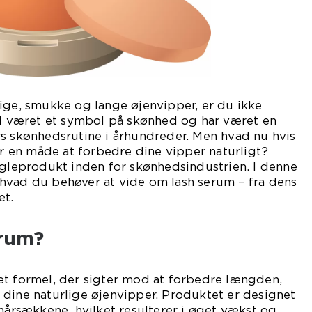
ige, smukke og lange øjenvipper, er du ikke
id været et symbol på skønhed og har været en
rs skønhedsrutine i århundreder. Men hvad nu hvis
 er en måde at forbedre dine vipper naturligt?
øgleprodukt inden for skønhedsindustrien. I denne
t, hvad du behøver at vide om lash serum – fra dens
et.
erum?
et formel, der sigter mod at forbedre længden,
 dine naturlige øjenvipper. Produktet er designet
ehårsækkene, hvilket resulterer i øget vækst og