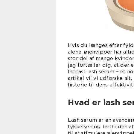
Hvis du længes efter fyld
alene. øjenvipper har alt
stor del af mange kvinde
jeg fortæller dig, at der
Indtast lash serum – et n
artikel vil vi udforske al
historie til dens effektivit
Hvad er lash s
Lash serum er en avancer
tykkelsen og tætheden af
til at stimulere øjenvipp