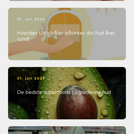
31. juli 2025
Hvordan UV-stråler påvirker din hud året
rundt
31. juli 2025
De bedste superfoods til glødende hud