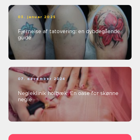
03. januar 2025
Fjernelse af tatovering: en dybdegående
guide
07. december 2024
Negleklinik holbæk: En oase for skønne
negle