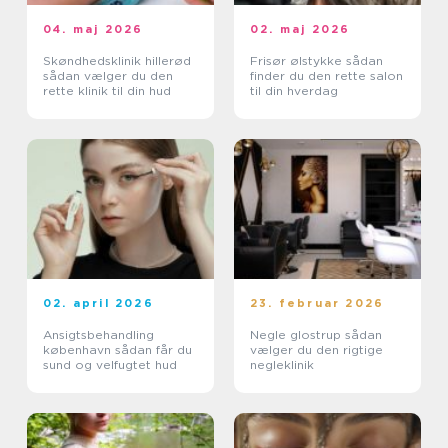
04. maj 2026
02. maj 2026
Skøndhedsklinik hillerød
Frisør ølstykke sådan
sådan vælger du den
finder du den rette salon
rette klinik til din hud
til din hverdag
02. april 2026
23. februar 2026
Ansigtsbehandling
Negle glostrup sådan
københavn sådan får du
vælger du den rigtige
sund og velfugtet hud
negleklinik