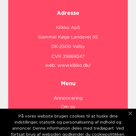
Adresse
web:
www.klikko.dk/
Menu
Annoncering
Om os
Cookies
På vores website bruges cookies til at huske dine
indstillinger, statistik og personalisering af indhold og
Kontakt os
annoncer. Denne information deles med tredjepart. Ved
Sitemap
fortsat brug af websiden godkender du cookiepolitikken.