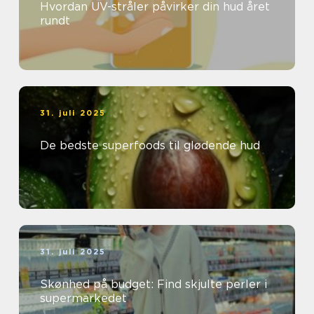
Hvordan UV-stråler påvirker din hud året
rundt
31. juli 2025
De bedste superfoods til glødende hud
31. juli 2025
Skønhed på budget: Find skjulte perler i
supermarkedet