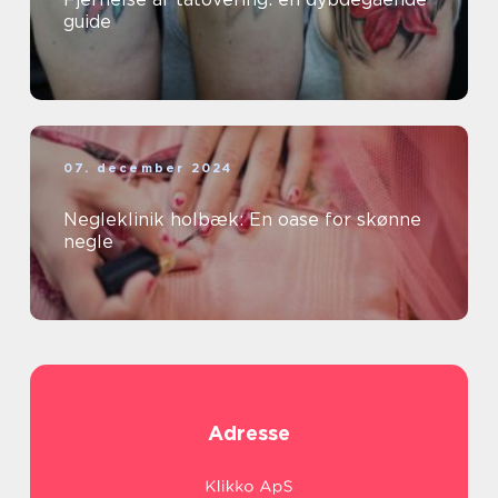
guide
07. december 2024
Negleklinik holbæk: En oase for skønne
negle
Adresse