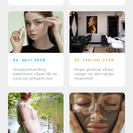
02. april 2026
23. februar 2026
Ansigtsbehandling
Negle glostrup sådan
københavn sådan får du
vælger du den rigtige
sund og velfugtet hud
negleklinik