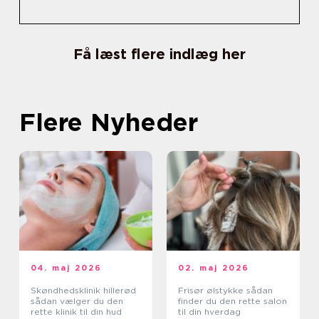
Få læst flere indlæg her
Flere Nyheder
04. maj 2026
02. maj 2026
Skøndhedsklinik hillerød
Frisør ølstykke sådan
sådan vælger du den
finder du den rette salon
rette klinik til din hud
til din hverdag