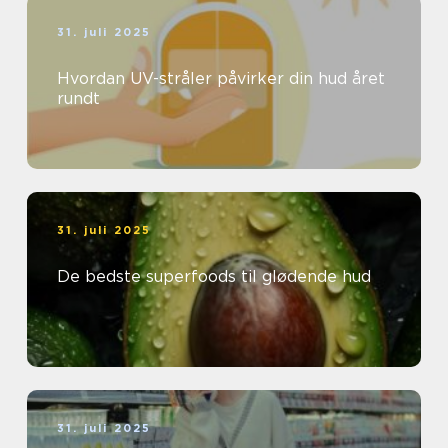
31. juli 2025
Hvordan UV-stråler påvirker din hud året
rundt
31. juli 2025
De bedste superfoods til glødende hud
31. juli 2025