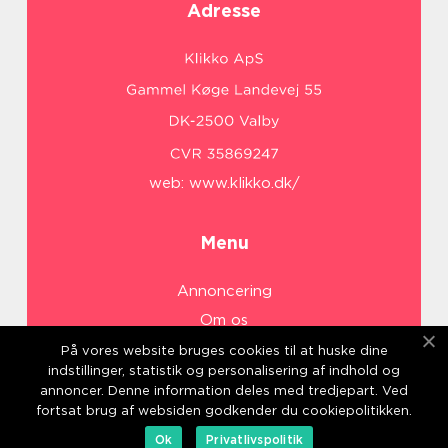
Adresse
web:
www.klikko.dk/
Menu
Annoncering
Om os
Cookies
På vores website bruges cookies til at huske dine
indstillinger, statistik og personalisering af indhold og
Kontakt os
annoncer. Denne information deles med tredjepart. Ved
Sitemap
fortsat brug af websiden godkender du cookiepolitikken.
Ok
Privatlivspolitik